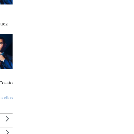
guez
Cossío
isodios