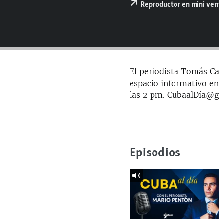
RADIO MARTÍ
Reproductor en mini ve
ESPECIALES
MULTIMEDIA
ESPECIALES
EDITORIALES
LA REALIDAD DE LA VIVIENDA EN
CUBA
El periodista Tomás Car
SER VIEJO EN CUBA
espacio informativo en
las 2 pm. CubaalDía@
KENTU-CUBANO
LOS SANTOS DE HIALEAH
DESINFORMACIÓN RUSA EN
AMÉRICA LATINA
Episodios
LA INVASIÓN DE RUSIA A UCRANIA