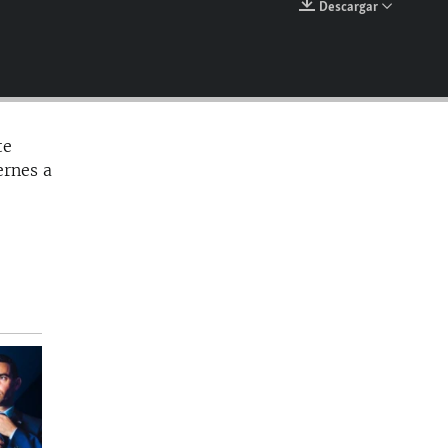
Descargar
EMBED
te
ernes a