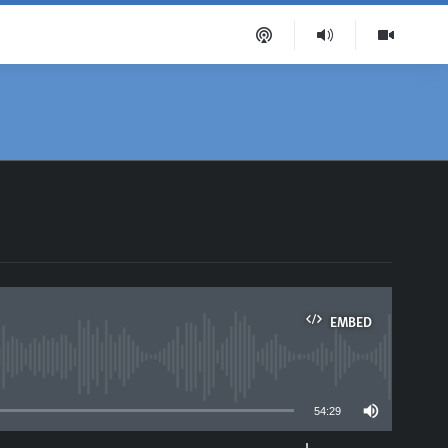
EMBED
able
54:29