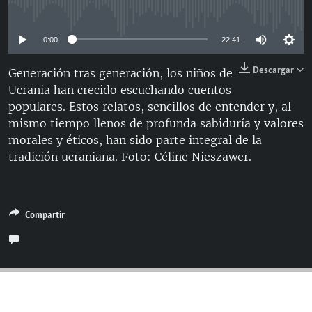
No media source currently available
RADIO MARTÍ
ESPECIALES
0:00
22:41
MULTIMEDIA
ESPECIALES
Descargar
Generación tras generación, los niños de
EDITORIALES
LA REALIDAD DE LA VIVIENDA EN CUBA
Ucrania han crecido escuchando cuentos
populares. Estos relatos, sencillos de entender y, al
SER VIEJO EN CUBA
mismo tiempo llenos de profunda sabiduría y valores
SÍGUENOS
KENTU-CUBANO
morales y éticos, han sido parte integral de la
tradición ucraniana. Foto: Céline Nieszawer.
LOS SANTOS DE HIALEAH
DESINFORMACIÓN RUSA EN AMÉRICA LATINA
LA INVASIÓN DE RUSIA A UCRANIA
Compartir