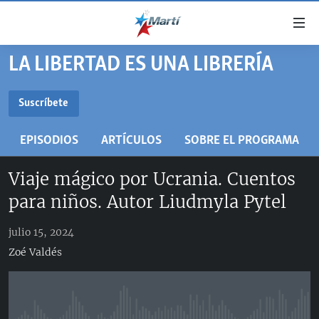
Enlaces
de
accesibilidad
LA LIBERTAD ES UNA LIBRERÍA
TITULARES
Ir
al
CUBA
Suscríbete
contenido
SUSCRÍBETE
ESTADOS UNIDOS
principal
CUBA
EPISODIOS
ARTÍCULOS
SOBRE EL PROGRAMA
Ir
AMÉRICA LATINA
DERECHOS HUMANOS
ESTADOS UNIDOS
a
RSS
Viaje mágico por Ucrania. Cuentos
INMIGRACIÓN
la
#11JCUBA, 5 AÑOS DESPUÉS
AMÉRICA 250
navegación
para niños. Autor Liudmyla Pytel
MUNDO
INFORME DEL DEPARTAMENTO DE ESTADO DE EEUU
principal
SOBRE CUBA
DEPORTES
Ir
julio 15, 2024
a
Zoé Valdés
ARTE Y ENTRETENIMIENTO
la
OPINIÓN GRÁFICA
búsqueda
AUDIOVISUALES MARTÍ