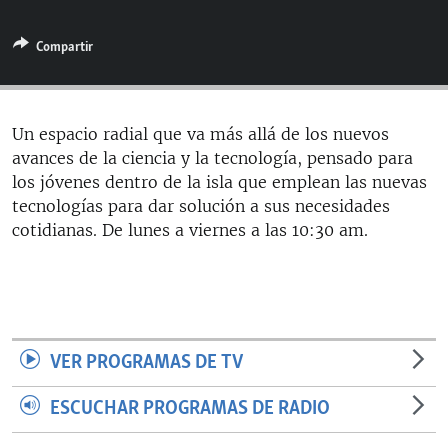
RADIO MARTÍ
Compartir
ESPECIALES
MULTIMEDIA
ESPECIALES
EDITORIALES
LA REALIDAD DE LA VIVIENDA EN CUBA
Un espacio radial que va más allá de los nuevos
avances de la ciencia y la tecnología, pensado para
SER VIEJO EN CUBA
SÍGUENOS
los jóvenes dentro de la isla que emplean las nuevas
KENTU-CUBANO
tecnologías para dar solución a sus necesidades
cotidianas. De lunes a viernes a las 10:30 am.
LOS SANTOS DE HIALEAH
DESINFORMACIÓN RUSA EN AMÉRICA LATINA
LA INVASIÓN DE RUSIA A UCRANIA
VER PROGRAMAS DE TV
ESCUCHAR PROGRAMAS DE RADIO