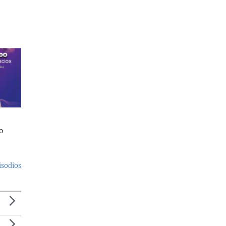
o
isodios