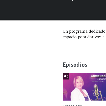
RADIO MARTÍ
ESPECIALES
MULTIMEDIA
ESPECIALES
EDITORIALES
LA REALIDAD DE LA VIVIENDA EN
Un programa dedicado a
CUBA
espacio para dar voz a
SER VIEJO EN CUBA
KENTU-CUBANO
LOS SANTOS DE HIALEAH
Episodios
DESINFORMACIÓN RUSA EN
AMÉRICA LATINA
LA INVASIÓN DE RUSIA A UCRANIA