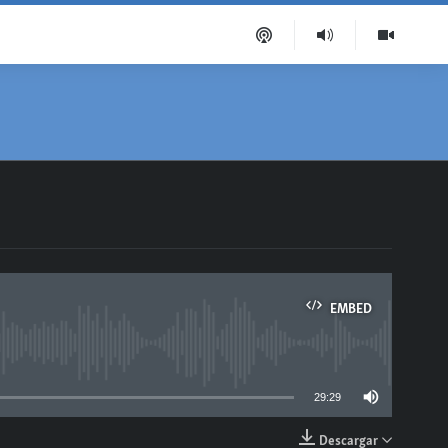
EMBED
able
29:29
Descargar