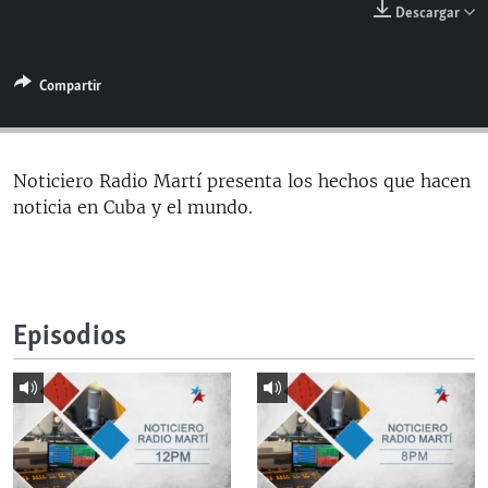
Descargar
RADIO MARTÍ
ESPECIALES
Compartir
MULTIMEDIA
ESPECIALES
EDITORIALES
LA REALIDAD DE LA VIVIENDA EN CUBA
SER VIEJO EN CUBA
Noticiero Radio Martí presenta los hechos que hacen
SÍGUENOS
noticia en Cuba y el mundo.
KENTU-CUBANO
LOS SANTOS DE HIALEAH
DESINFORMACIÓN RUSA EN AMÉRICA LATINA
Episodios
LA INVASIÓN DE RUSIA A UCRANIA