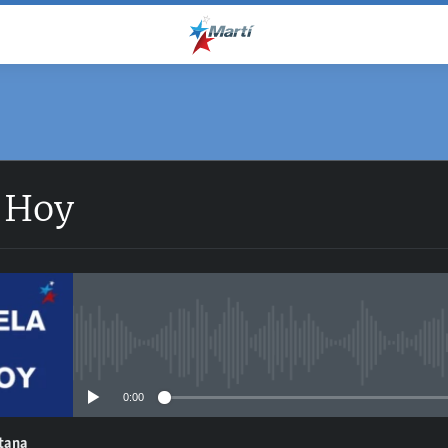
 Hoy
No media source currently avail
0:00
ntana