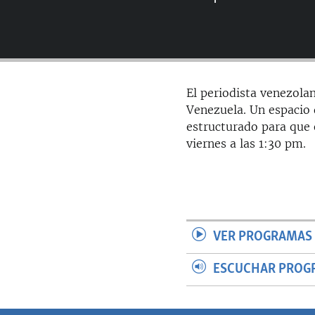
RADIO MARTÍ
ESPECIALES
MULTIMEDIA
ESPECIALES
EDITORIALES
LA REALIDAD DE LA VIVIENDA EN
El periodista venezolan
CUBA
Venezuela. Un espacio d
SER VIEJO EN CUBA
estructurado para que 
viernes a las 1:30 pm.
KENTU-CUBANO
LOS SANTOS DE HIALEAH
DESINFORMACIÓN RUSA EN
AMÉRICA LATINA
LA INVASIÓN DE RUSIA A UCRANIA
VER PROGRAMAS 
ESCUCHAR PROG