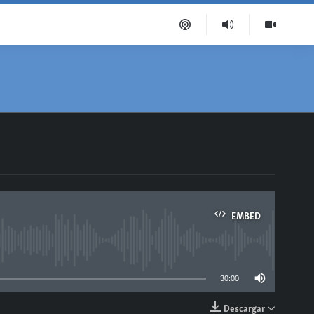
EMBED
able
30:00
Descargar