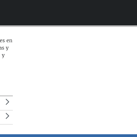
EMBED
les en
as y
 y