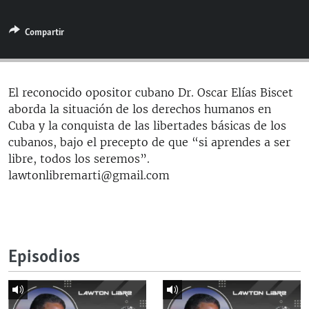
RADIO MARTÍ
Compartir
ESPECIALES
MULTIMEDIA
ESPECIALES
EDITORIALES
LA REALIDAD DE LA VIVIENDA EN CUBA
El reconocido opositor cubano Dr. Oscar Elías Biscet
aborda la situación de los derechos humanos en
SER VIEJO EN CUBA
SÍGUENOS
Cuba y la conquista de las libertades básicas de los
KENTU-CUBANO
cubanos, bajo el precepto de que “si aprendes a ser
libre, todos los seremos”.
LOS SANTOS DE HIALEAH
lawtonlibremarti@gmail.com
DESINFORMACIÓN RUSA EN AMÉRICA LATINA
LA INVASIÓN DE RUSIA A UCRANIA
Episodios