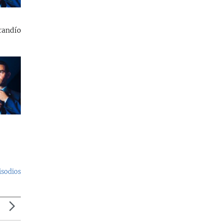
randío
isodios