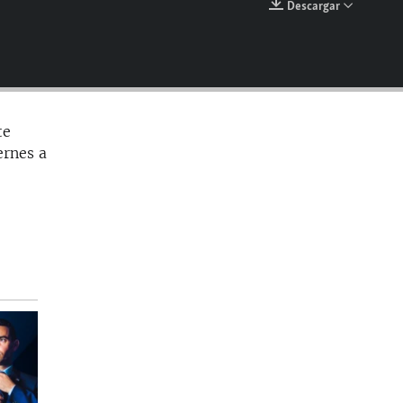
Descargar
EMBED
te
ernes a