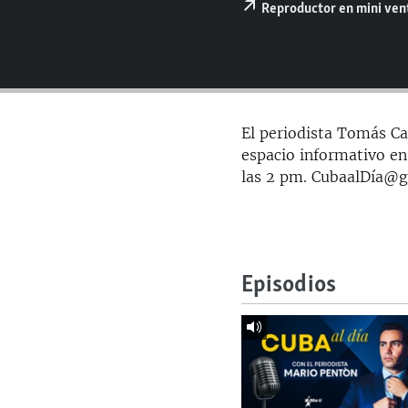
RADIO MARTÍ
Reproductor en mini ve
ESPECIALES
MULTIMEDIA
ESPECIALES
EDITORIALES
LA REALIDAD DE LA VIVIENDA EN
CUBA
El periodista Tomás Car
SER VIEJO EN CUBA
espacio informativo en
las 2 pm. CubaalDía@
KENTU-CUBANO
LOS SANTOS DE HIALEAH
DESINFORMACIÓN RUSA EN
AMÉRICA LATINA
Episodios
LA INVASIÓN DE RUSIA A UCRANIA