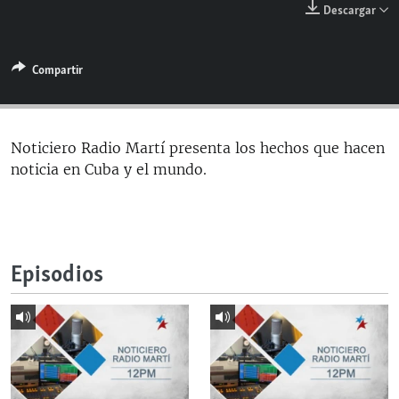
Descargar
RADIO MARTÍ
ESPECIALES
Compartir
MULTIMEDIA
ESPECIALES
EDITORIALES
LA REALIDAD DE LA VIVIENDA EN CUBA
SER VIEJO EN CUBA
Noticiero Radio Martí presenta los hechos que hacen
SÍGUENOS
noticia en Cuba y el mundo.
KENTU-CUBANO
LOS SANTOS DE HIALEAH
DESINFORMACIÓN RUSA EN AMÉRICA LATINA
Episodios
LA INVASIÓN DE RUSIA A UCRANIA