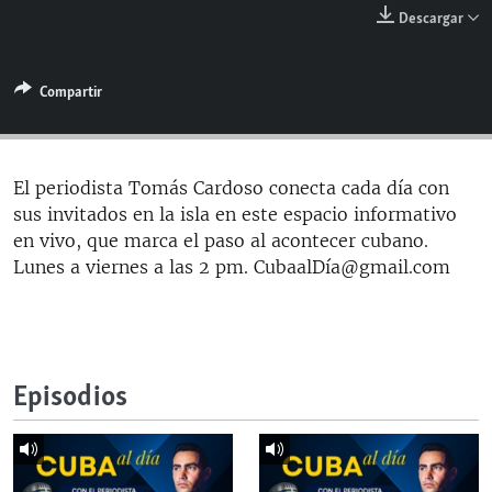
RADIO MARTÍ
Descargar
ESPECIALES
Compartir
MULTIMEDIA
ESPECIALES
EDITORIALES
LA REALIDAD DE LA VIVIENDA EN CUBA
SER VIEJO EN CUBA
El periodista Tomás Cardoso conecta cada día con
SÍGUENOS
sus invitados en la isla en este espacio informativo
KENTU-CUBANO
en vivo, que marca el paso al acontecer cubano.
LOS SANTOS DE HIALEAH
Lunes a viernes a las 2 pm. CubaalDía@gmail.com
DESINFORMACIÓN RUSA EN AMÉRICA LATINA
LA INVASIÓN DE RUSIA A UCRANIA
Episodios