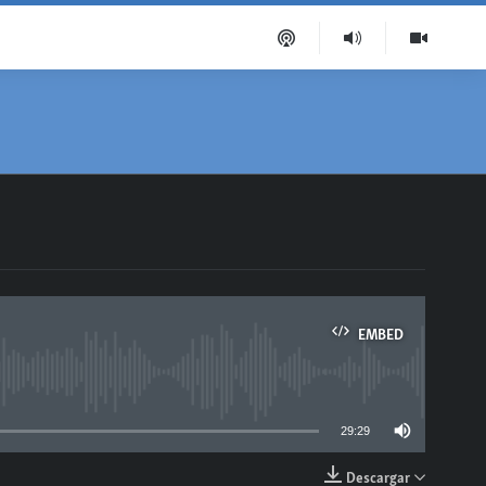
EMBED
able
29:29
Descargar