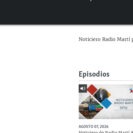
RADIO MARTÍ
ESPECIALES
MULTIMEDIA
ESPECIALES
EDITORIALES
LA REALIDAD DE LA VIVIENDA EN
Noticiero Radio Martí 
CUBA
SER VIEJO EN CUBA
KENTU-CUBANO
LOS SANTOS DE HIALEAH
Episodios
DESINFORMACIÓN RUSA EN
AMÉRICA LATINA
LA INVASIÓN DE RUSIA A UCRANIA
AGOSTO 07, 2026
Noticiero de Radio Martí 