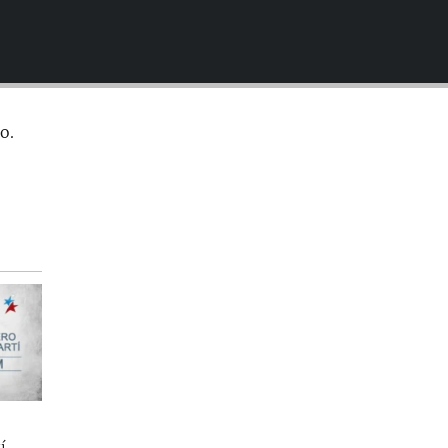
EMBED
o.
í