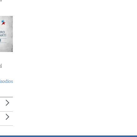
í
isodios