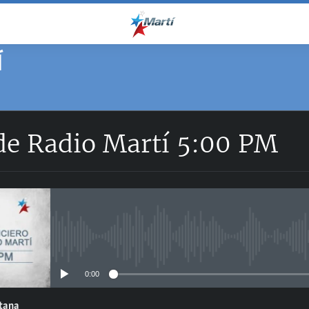
Í
 de Radio Martí 5:00 PM
No media source currently avail
0:00
ntana