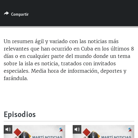
RADIO MARTÍ
Compartir
ESPECIALES
MULTIMEDIA
ESPECIALES
EDITORIALES
LA REALIDAD DE LA VIVIENDA EN CUBA
Un resumen ágil y variado con las noticias más
relevantes que han ocurrido en Cuba en los últimos 8
SER VIEJO EN CUBA
SÍGUENOS
días o en cualquier parte del mundo donde un tema
KENTU-CUBANO
sobre la isla es noticia, tratados con invitados
especiales. Media hora de información, deportes y
LOS SANTOS DE HIALEAH
farándula.
DESINFORMACIÓN RUSA EN AMÉRICA LATINA
LA INVASIÓN DE RUSIA A UCRANIA
Episodios