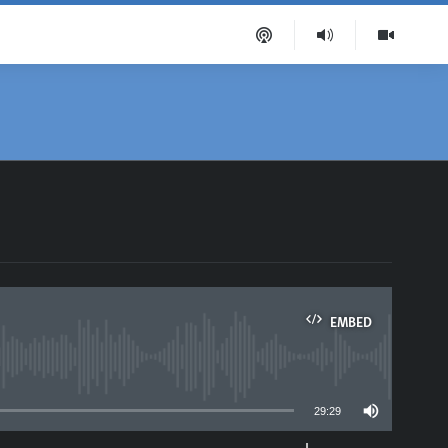
EMBED
able
29:29