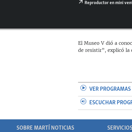
RADIO MARTÍ
Reproductor en mini ve
ESPECIALES
MULTIMEDIA
ESPECIALES
EDITORIALES
LA REALIDAD DE LA VIVIENDA EN
CUBA
El Museo V dió a conoc
SER VIEJO EN CUBA
de resistir”, explicó la
KENTU-CUBANO
LOS SANTOS DE HIALEAH
DESINFORMACIÓN RUSA EN
AMÉRICA LATINA
VER PROGRAMAS 
LA INVASIÓN DE RUSIA A UCRANIA
ESCUCHAR PROG
SOBRE MARTÍ NOTICIAS
SERVICIO