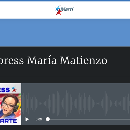
ress María Matienzo
No media source currently avail
0:00