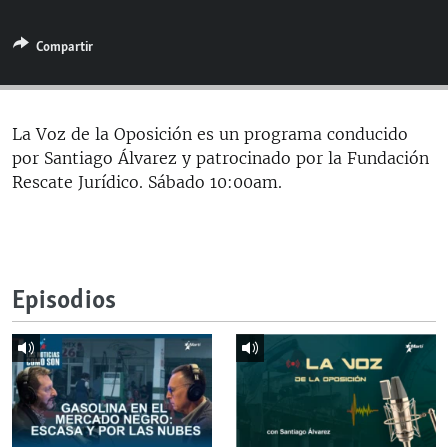
RADIO MARTÍ
Compartir
ESPECIALES
MULTIMEDIA
ESPECIALES
EDITORIALES
LA REALIDAD DE LA VIVIENDA EN CUBA
La Voz de la Oposición es un programa conducido
por Santiago Álvarez y patrocinado por la Fundación
SER VIEJO EN CUBA
SÍGUENOS
Rescate Jurídico. Sábado 10:00am.
KENTU-CUBANO
LOS SANTOS DE HIALEAH
DESINFORMACIÓN RUSA EN AMÉRICA LATINA
Episodios
LA INVASIÓN DE RUSIA A UCRANIA