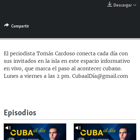
RADIO MARTÍ
Descargar
ESPECIALES
Compartir
MULTIMEDIA
ESPECIALES
EDITORIALES
LA REALIDAD DE LA VIVIENDA EN CUBA
SER VIEJO EN CUBA
El periodista Tomás Cardoso conecta cada día con
SÍGUENOS
sus invitados en la isla en este espacio informativo
KENTU-CUBANO
en vivo, que marca el paso al acontecer cubano.
LOS SANTOS DE HIALEAH
Lunes a viernes a las 2 pm. CubaalDía@gmail.com
DESINFORMACIÓN RUSA EN AMÉRICA LATINA
LA INVASIÓN DE RUSIA A UCRANIA
Episodios