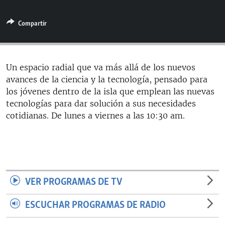
RADIO MARTÍ
Compartir
ESPECIALES
MULTIMEDIA
ESPECIALES
EDITORIALES
LA REALIDAD DE LA VIVIENDA EN CUBA
Un espacio radial que va más allá de los nuevos
avances de la ciencia y la tecnología, pensado para
SER VIEJO EN CUBA
SÍGUENOS
los jóvenes dentro de la isla que emplean las nuevas
KENTU-CUBANO
tecnologías para dar solución a sus necesidades
cotidianas. De lunes a viernes a las 10:30 am.
LOS SANTOS DE HIALEAH
DESINFORMACIÓN RUSA EN AMÉRICA LATINA
LA INVASIÓN DE RUSIA A UCRANIA
VER PROGRAMAS DE TV
ESCUCHAR PROGRAMAS DE RADIO