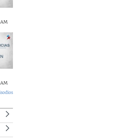
s AM
s AM
isodios