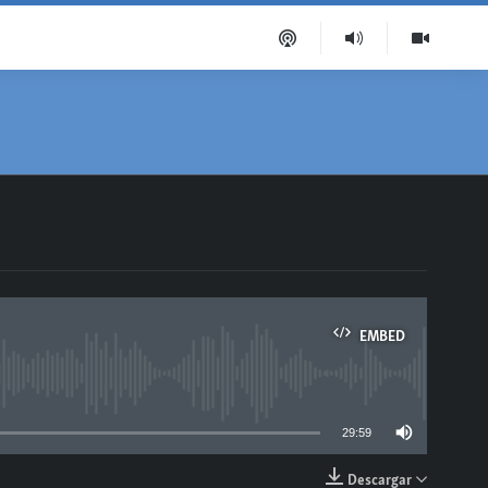
EMBED
able
29:59
Descargar