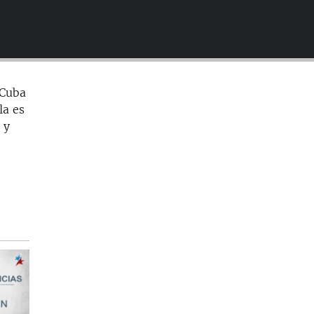
EMBED
 Cuba
la es
 y