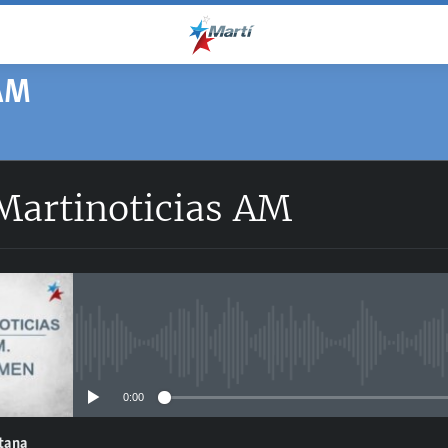
AM
artinoticias AM
No media source currently avail
0:00
ntana