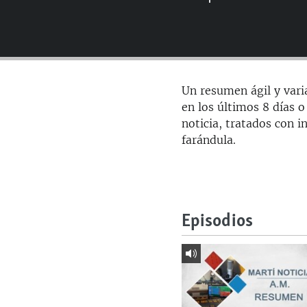
RADIO MARTÍ
ESPECIALES
MULTIMEDIA
ESPECIALES
EDITORIALES
LA REALIDAD DE LA VIVIENDA EN
Un resumen ágil y vari
CUBA
en los últimos 8 días 
SER VIEJO EN CUBA
noticia, tratados con 
farándula.
KENTU-CUBANO
LOS SANTOS DE HIALEAH
DESINFORMACIÓN RUSA EN
AMÉRICA LATINA
Episodios
LA INVASIÓN DE RUSIA A UCRANIA