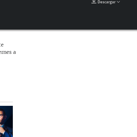
Descargar
EMBED
te
ernes a