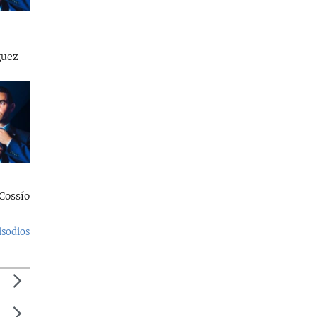
guez
Cossío
isodios