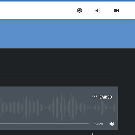
EMBED
able
54:29