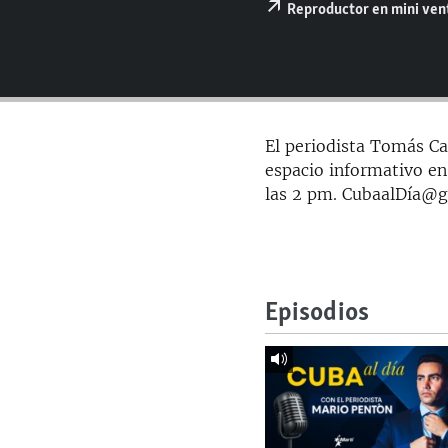
RADIO MARTÍ
Reproductor en mini ve
ESPECIALES
MULTIMEDIA
ESPECIALES
EDITORIALES
LA REALIDAD DE LA VIVIENDA EN
CUBA
El periodista Tomás Car
SER VIEJO EN CUBA
espacio informativo en
las 2 pm. CubaalDía@
KENTU-CUBANO
LOS SANTOS DE HIALEAH
DESINFORMACIÓN RUSA EN
AMÉRICA LATINA
Episodios
LA INVASIÓN DE RUSIA A UCRANIA