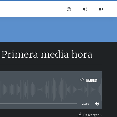
| Primera media hora
EMBED
able
29:59
Descargar