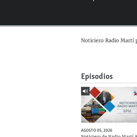
RADIO MARTÍ
ESPECIALES
MULTIMEDIA
ESPECIALES
EDITORIALES
LA REALIDAD DE LA VIVIENDA EN
Noticiero Radio Martí 
CUBA
SER VIEJO EN CUBA
KENTU-CUBANO
LOS SANTOS DE HIALEAH
Episodios
DESINFORMACIÓN RUSA EN
AMÉRICA LATINA
LA INVASIÓN DE RUSIA A UCRANIA
AGOSTO 05, 2026
Noticiero de Radio Martí 