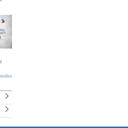
í
isodios