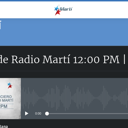
Í
de Radio Martí 12:00 PM 
No media source currently avail
0:00
ntana