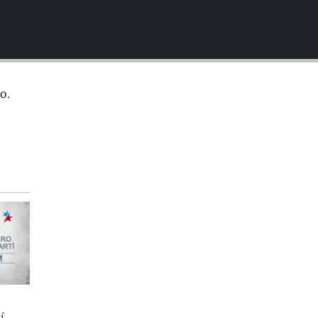
EMBED
o.
í