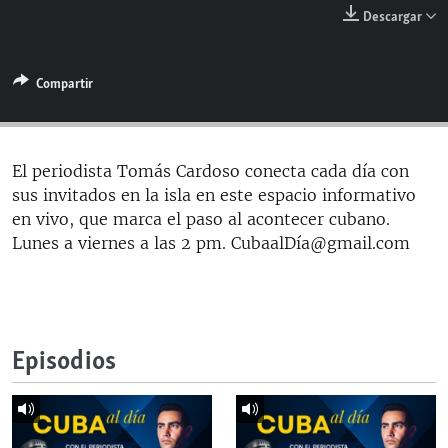
RADIO MARTÍ
Descargar
ESPECIALES
Compartir
MULTIMEDIA
ESPECIALES
EDITORIALES
LA REALIDAD DE LA VIVIENDA EN CUBA
SER VIEJO EN CUBA
El periodista Tomás Cardoso conecta cada día con
SÍGUENOS
sus invitados en la isla en este espacio informativo
KENTU-CUBANO
en vivo, que marca el paso al acontecer cubano.
LOS SANTOS DE HIALEAH
Lunes a viernes a las 2 pm. CubaalDía@gmail.com
DESINFORMACIÓN RUSA EN AMÉRICA LATINA
LA INVASIÓN DE RUSIA A UCRANIA
Episodios