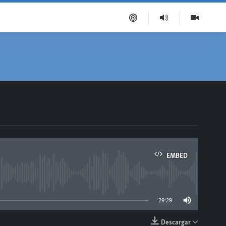
EMBED
able
29:29
Descargar