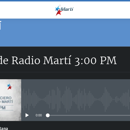
Í
 de Radio Martí 3:00 PM
No media source currently avail
0:00
ntana