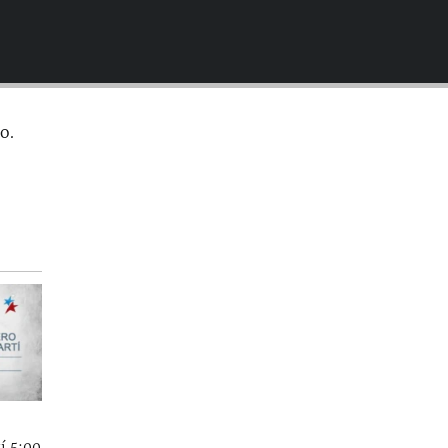
EMBED
o.
í 5:00