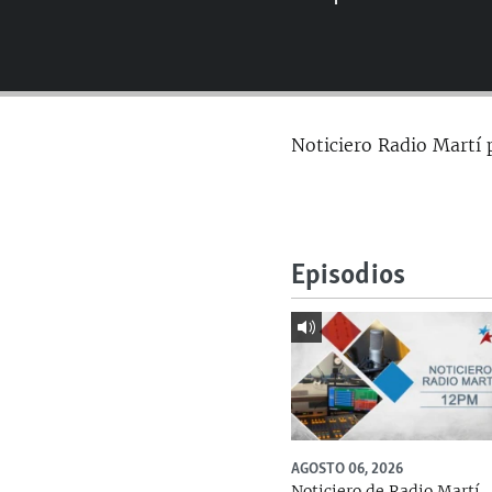
RADIO MARTÍ
ESPECIALES
MULTIMEDIA
ESPECIALES
EDITORIALES
LA REALIDAD DE LA VIVIENDA EN
Noticiero Radio Martí 
CUBA
SER VIEJO EN CUBA
KENTU-CUBANO
LOS SANTOS DE HIALEAH
Episodios
DESINFORMACIÓN RUSA EN
AMÉRICA LATINA
LA INVASIÓN DE RUSIA A UCRANIA
AGOSTO 06, 2026
Noticiero de Radio Martí