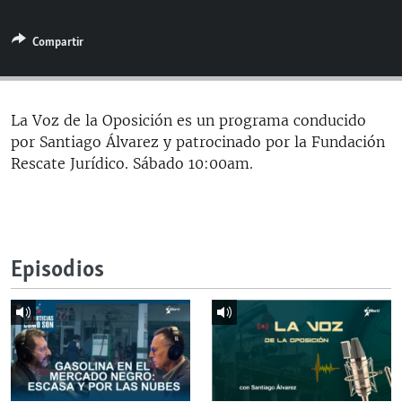
RADIO MARTÍ
Compartir
ESPECIALES
MULTIMEDIA
ESPECIALES
EDITORIALES
LA REALIDAD DE LA VIVIENDA EN CUBA
La Voz de la Oposición es un programa conducido
por Santiago Álvarez y patrocinado por la Fundación
SER VIEJO EN CUBA
SÍGUENOS
Rescate Jurídico. Sábado 10:00am.
KENTU-CUBANO
LOS SANTOS DE HIALEAH
DESINFORMACIÓN RUSA EN AMÉRICA LATINA
Episodios
LA INVASIÓN DE RUSIA A UCRANIA