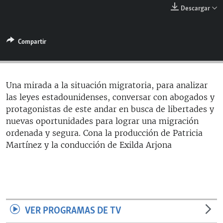
RADIO MARTÍ
Descargar
ESPECIALES
Compartir
MULTIMEDIA
ESPECIALES
EDITORIALES
LA REALIDAD DE LA VIVIENDA EN CUBA
SER VIEJO EN CUBA
Una mirada a la situación migratoria, para analizar
SÍGUENOS
las leyes estadounidenses, conversar con abogados y
KENTU-CUBANO
protagonistas de este andar en busca de libertades y
LOS SANTOS DE HIALEAH
nuevas oportunidades para lograr una migración
ordenada y segura. Cona la producción de Patricia
DESINFORMACIÓN RUSA EN AMÉRICA LATINA
Martínez y la conducción de Exilda Arjona
LA INVASIÓN DE RUSIA A UCRANIA
VER PROGRAMAS DE TV