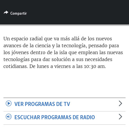
RADIO MARTÍ
Compartir
ESPECIALES
MULTIMEDIA
ESPECIALES
EDITORIALES
LA REALIDAD DE LA VIVIENDA EN CUBA
Un espacio radial que va más allá de los nuevos
avances de la ciencia y la tecnología, pensado para
SER VIEJO EN CUBA
SÍGUENOS
los jóvenes dentro de la isla que emplean las nuevas
KENTU-CUBANO
tecnologías para dar solución a sus necesidades
cotidianas. De lunes a viernes a las 10:30 am.
LOS SANTOS DE HIALEAH
DESINFORMACIÓN RUSA EN AMÉRICA LATINA
LA INVASIÓN DE RUSIA A UCRANIA
VER PROGRAMAS DE TV
ESCUCHAR PROGRAMAS DE RADIO