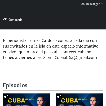
RADIO MARTÍ
Descargar
ESPECIALES
Compartir
MULTIMEDIA
ESPECIALES
EDITORIALES
LA REALIDAD DE LA VIVIENDA EN CUBA
SER VIEJO EN CUBA
El periodista Tomás Cardoso conecta cada día con
SÍGUENOS
sus invitados en la isla en este espacio informativo
KENTU-CUBANO
en vivo, que marca el paso al acontecer cubano.
LOS SANTOS DE HIALEAH
Lunes a viernes a las 2 pm. CubaalDía@gmail.com
DESINFORMACIÓN RUSA EN AMÉRICA LATINA
LA INVASIÓN DE RUSIA A UCRANIA
Episodios