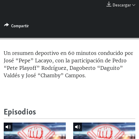
RADIO MARTÍ
Descargar
ESPECIALES
Compartir
MULTIMEDIA
ESPECIALES
EDITORIALES
LA REALIDAD DE LA VIVIENDA EN CUBA
SER VIEJO EN CUBA
Un resumen deportivo en 60 minutos conducido por
SÍGUENOS
José “Pepe” Lacayo, con la participación de Pedro
KENTU-CUBANO
“Pete Playoff” Rodríguez, Dagoberto “Daguito”
LOS SANTOS DE HIALEAH
Valdés y José “Chamby” Campos.
DESINFORMACIÓN RUSA EN AMÉRICA LATINA
LA INVASIÓN DE RUSIA A UCRANIA
Episodios