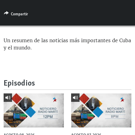
RADIO MARTÍ
Compartir
ESPECIALES
MULTIMEDIA
ESPECIALES
EDITORIALES
LA REALIDAD DE LA VIVIENDA EN CUBA
Un resumen de las noticias más importantes de Cuba
y el mundo.
SER VIEJO EN CUBA
SÍGUENOS
KENTU-CUBANO
LOS SANTOS DE HIALEAH
Episodios
DESINFORMACIÓN RUSA EN AMÉRICA LATINA
LA INVASIÓN DE RUSIA A UCRANIA