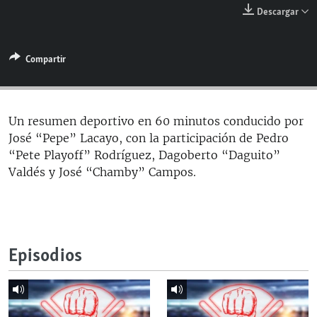
RADIO MARTÍ
Descargar
ESPECIALES
Compartir
MULTIMEDIA
ESPECIALES
EDITORIALES
LA REALIDAD DE LA VIVIENDA EN CUBA
SER VIEJO EN CUBA
Un resumen deportivo en 60 minutos conducido por
SÍGUENOS
José “Pepe” Lacayo, con la participación de Pedro
KENTU-CUBANO
“Pete Playoff” Rodríguez, Dagoberto “Daguito”
LOS SANTOS DE HIALEAH
Valdés y José “Chamby” Campos.
DESINFORMACIÓN RUSA EN AMÉRICA LATINA
LA INVASIÓN DE RUSIA A UCRANIA
Episodios