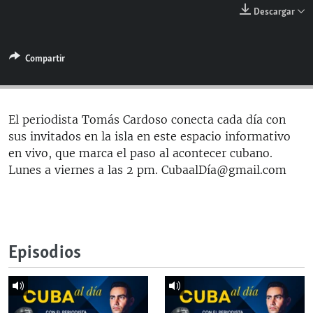
RADIO MARTÍ
Descargar
ESPECIALES
Compartir
MULTIMEDIA
ESPECIALES
EDITORIALES
LA REALIDAD DE LA VIVIENDA EN CUBA
SER VIEJO EN CUBA
El periodista Tomás Cardoso conecta cada día con
SÍGUENOS
sus invitados en la isla en este espacio informativo
KENTU-CUBANO
en vivo, que marca el paso al acontecer cubano.
LOS SANTOS DE HIALEAH
Lunes a viernes a las 2 pm. CubaalDía@gmail.com
DESINFORMACIÓN RUSA EN AMÉRICA LATINA
LA INVASIÓN DE RUSIA A UCRANIA
Episodios