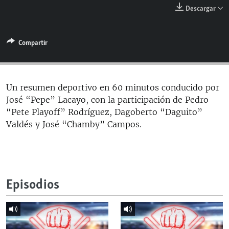
RADIO MARTÍ
Descargar
ESPECIALES
Compartir
MULTIMEDIA
ESPECIALES
EDITORIALES
LA REALIDAD DE LA VIVIENDA EN CUBA
SER VIEJO EN CUBA
Un resumen deportivo en 60 minutos conducido por
SÍGUENOS
José “Pepe” Lacayo, con la participación de Pedro
KENTU-CUBANO
“Pete Playoff” Rodríguez, Dagoberto “Daguito”
LOS SANTOS DE HIALEAH
Valdés y José “Chamby” Campos.
DESINFORMACIÓN RUSA EN AMÉRICA LATINA
LA INVASIÓN DE RUSIA A UCRANIA
Episodios