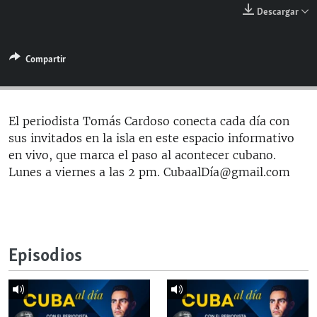
RADIO MARTÍ
Descargar
ESPECIALES
Compartir
MULTIMEDIA
ESPECIALES
EDITORIALES
LA REALIDAD DE LA VIVIENDA EN CUBA
SER VIEJO EN CUBA
El periodista Tomás Cardoso conecta cada día con
SÍGUENOS
sus invitados en la isla en este espacio informativo
KENTU-CUBANO
en vivo, que marca el paso al acontecer cubano.
LOS SANTOS DE HIALEAH
Lunes a viernes a las 2 pm. CubaalDía@gmail.com
DESINFORMACIÓN RUSA EN AMÉRICA LATINA
LA INVASIÓN DE RUSIA A UCRANIA
Episodios