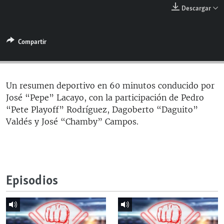
RADIO MARTÍ
Descargar
ESPECIALES
Compartir
MULTIMEDIA
ESPECIALES
EDITORIALES
LA REALIDAD DE LA VIVIENDA EN CUBA
SER VIEJO EN CUBA
Un resumen deportivo en 60 minutos conducido por
SÍGUENOS
José “Pepe” Lacayo, con la participación de Pedro
KENTU-CUBANO
“Pete Playoff” Rodríguez, Dagoberto “Daguito”
LOS SANTOS DE HIALEAH
Valdés y José “Chamby” Campos.
DESINFORMACIÓN RUSA EN AMÉRICA LATINA
LA INVASIÓN DE RUSIA A UCRANIA
Episodios