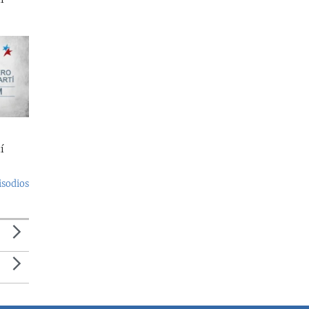
í
isodios