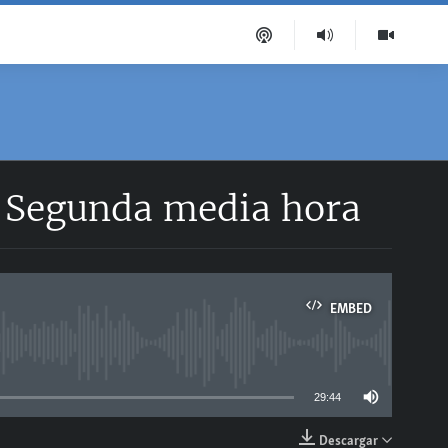
| Segunda media hora
EMBED
able
29:44
Descargar