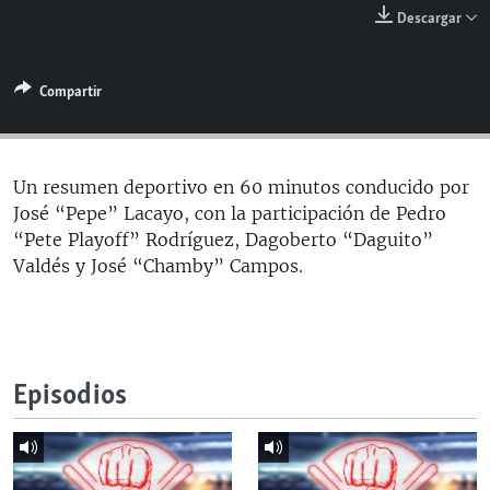
RADIO MARTÍ
Descargar
ESPECIALES
Compartir
MULTIMEDIA
ESPECIALES
EDITORIALES
LA REALIDAD DE LA VIVIENDA EN CUBA
SER VIEJO EN CUBA
Un resumen deportivo en 60 minutos conducido por
SÍGUENOS
José “Pepe” Lacayo, con la participación de Pedro
KENTU-CUBANO
“Pete Playoff” Rodríguez, Dagoberto “Daguito”
LOS SANTOS DE HIALEAH
Valdés y José “Chamby” Campos.
DESINFORMACIÓN RUSA EN AMÉRICA LATINA
LA INVASIÓN DE RUSIA A UCRANIA
Episodios