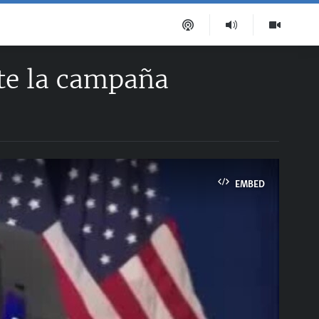
te la campaña
EMBED