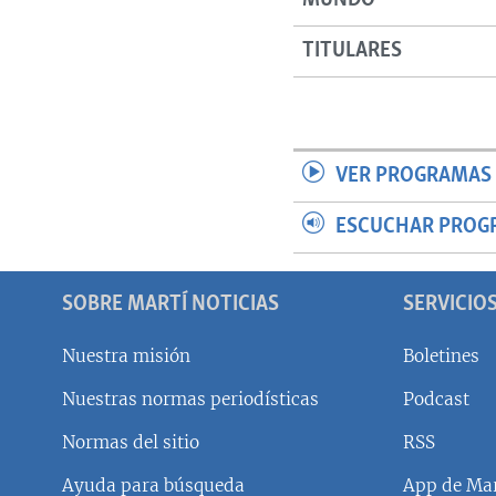
MUNDO
TITULARES
VER PROGRAMAS 
ESCUCHAR PROG
SOBRE MARTÍ NOTICIAS
SERVICIO
Nuestra misión
Boletines
Nuestras normas periodísticas
Podcast
SÍGUENOS
Normas del sitio
RSS
Ayuda para búsqueda
App de Mar