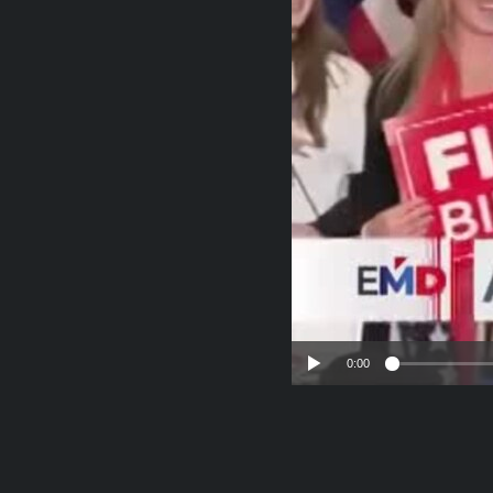
RADIO MARTÍ
ESPECIALES
MULTIMEDIA
ESPECIALES
EDITORIALES
LA REALIDAD DE LA VIVIENDA EN
CUBA
SER VIEJO EN CUBA
KENTU-CUBANO
LOS SANTOS DE HIALEAH
DESINFORMACIÓN RUSA EN
AMÉRICA LATINA
LA INVASIÓN DE RUSIA A UCRANIA
0:00