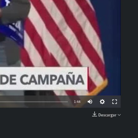
able
Auto
1:44
144p
Descargar
EMBED
240p
360p