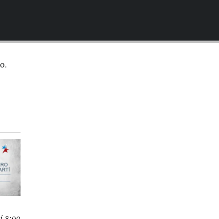
EMBED
o.
í 8:00