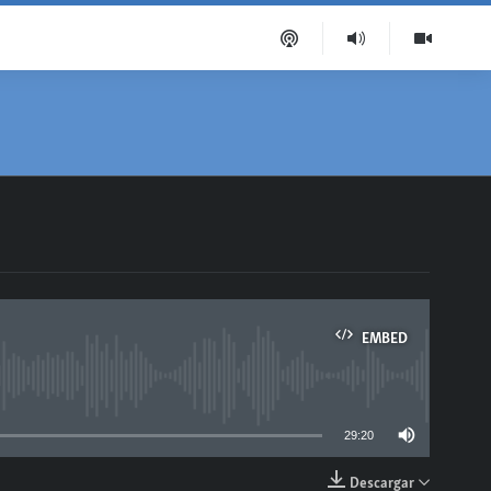
EMBED
able
29:20
Descargar