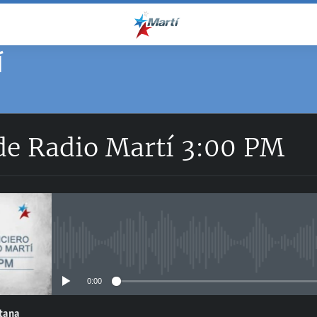
Í
 de Radio Martí 3:00 PM
No media source currently avail
0:00
ntana