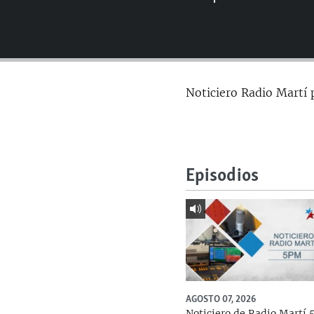
RADIO MARTÍ
ESPECIALES
MULTIMEDIA
ESPECIALES
EDITORIALES
LA REALIDAD DE LA VIVIENDA EN
Noticiero Radio Martí 
CUBA
SER VIEJO EN CUBA
KENTU-CUBANO
LOS SANTOS DE HIALEAH
Episodios
DESINFORMACIÓN RUSA EN
AMÉRICA LATINA
LA INVASIÓN DE RUSIA A UCRANIA
AGOSTO 07, 2026
Noticiero de Radio Martí 