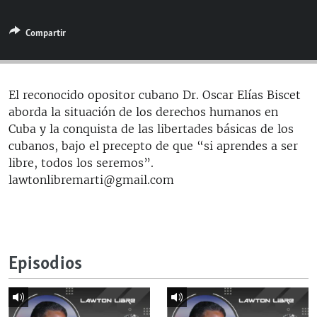
RADIO MARTÍ
Compartir
ESPECIALES
MULTIMEDIA
ESPECIALES
EDITORIALES
LA REALIDAD DE LA VIVIENDA EN CUBA
El reconocido opositor cubano Dr. Oscar Elías Biscet
aborda la situación de los derechos humanos en
SER VIEJO EN CUBA
SÍGUENOS
Cuba y la conquista de las libertades básicas de los
KENTU-CUBANO
cubanos, bajo el precepto de que “si aprendes a ser
libre, todos los seremos”.
LOS SANTOS DE HIALEAH
lawtonlibremarti@gmail.com
DESINFORMACIÓN RUSA EN AMÉRICA LATINA
LA INVASIÓN DE RUSIA A UCRANIA
Episodios