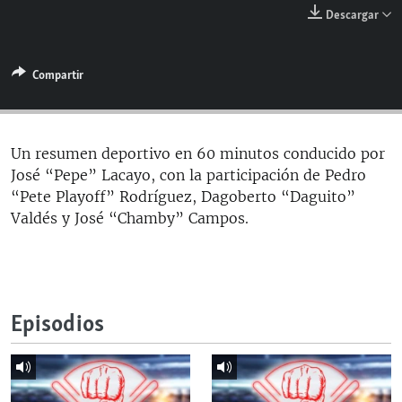
RADIO MARTÍ
Descargar
ESPECIALES
Compartir
MULTIMEDIA
ESPECIALES
EDITORIALES
LA REALIDAD DE LA VIVIENDA EN CUBA
SER VIEJO EN CUBA
Un resumen deportivo en 60 minutos conducido por
SÍGUENOS
José “Pepe” Lacayo, con la participación de Pedro
KENTU-CUBANO
“Pete Playoff” Rodríguez, Dagoberto “Daguito”
LOS SANTOS DE HIALEAH
Valdés y José “Chamby” Campos.
DESINFORMACIÓN RUSA EN AMÉRICA LATINA
LA INVASIÓN DE RUSIA A UCRANIA
Episodios