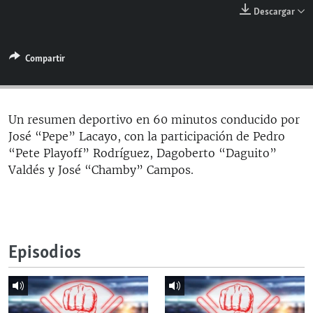
RADIO MARTÍ
Descargar
ESPECIALES
Compartir
MULTIMEDIA
ESPECIALES
EDITORIALES
LA REALIDAD DE LA VIVIENDA EN CUBA
SER VIEJO EN CUBA
Un resumen deportivo en 60 minutos conducido por
SÍGUENOS
José “Pepe” Lacayo, con la participación de Pedro
KENTU-CUBANO
“Pete Playoff” Rodríguez, Dagoberto “Daguito”
LOS SANTOS DE HIALEAH
Valdés y José “Chamby” Campos.
DESINFORMACIÓN RUSA EN AMÉRICA LATINA
LA INVASIÓN DE RUSIA A UCRANIA
Episodios