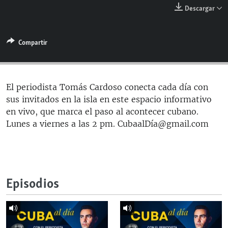
RADIO MARTÍ
Descargar
ESPECIALES
Compartir
MULTIMEDIA
ESPECIALES
EDITORIALES
LA REALIDAD DE LA VIVIENDA EN CUBA
SER VIEJO EN CUBA
El periodista Tomás Cardoso conecta cada día con
SÍGUENOS
sus invitados en la isla en este espacio informativo
KENTU-CUBANO
en vivo, que marca el paso al acontecer cubano.
LOS SANTOS DE HIALEAH
Lunes a viernes a las 2 pm. CubaalDía@gmail.com
DESINFORMACIÓN RUSA EN AMÉRICA LATINA
LA INVASIÓN DE RUSIA A UCRANIA
Episodios