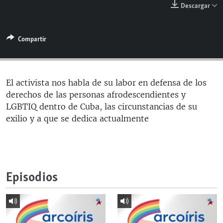
Descargar
RADIO MARTÍ
ESPECIALES
Compartir
MULTIMEDIA
ESPECIALES
EDITORIALES
LA REALIDAD DE LA VIVIENDA EN CUBA
SER VIEJO EN CUBA
El activista nos habla de su labor en defensa de los
SÍGUENOS
derechos de las personas afrodescendientes y
KENTU-CUBANO
LGBTIQ dentro de Cuba, las circunstancias de su
LOS SANTOS DE HIALEAH
exilio y a que se dedica actualmente
DESINFORMACIÓN RUSA EN AMÉRICA LATINA
LA INVASIÓN DE RUSIA A UCRANIA
Episodios