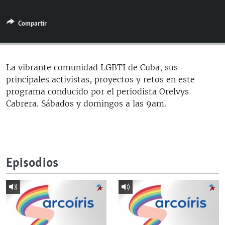
RADIO MARTÍ
Compartir
ESPECIALES
MULTIMEDIA
ESPECIALES
EDITORIALES
LA REALIDAD DE LA VIVIENDA EN CUBA
La vibrante comunidad LGBTI de Cuba, sus
principales activistas, proyectos y retos en este
SER VIEJO EN CUBA
SÍGUENOS
programa conducido por el periodista Orelvys
KENTU-CUBANO
Cabrera. Sábados y domingos a las 9am.
LOS SANTOS DE HIALEAH
DESINFORMACIÓN RUSA EN AMÉRICA LATINA
LA INVASIÓN DE RUSIA A UCRANIA
Episodios