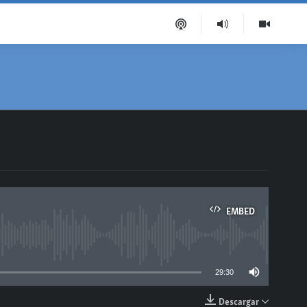
EMBED
able
29:30
Descargar