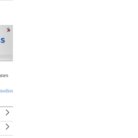
anes
isodios