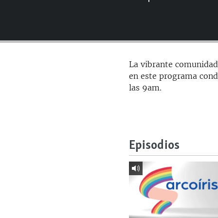
RADIO MARTÍ
ESPECIALES
MULTIMEDIA
ESPECIALES
EDITORIALES
LA REALIDAD DE LA VIVIENDA EN
La vibrante comunidad 
CUBA
en este programa condu
SER VIEJO EN CUBA
las 9am.
KENTU-CUBANO
LOS SANTOS DE HIALEAH
DESINFORMACIÓN RUSA EN
Episodios
AMÉRICA LATINA
LA INVASIÓN DE RUSIA A UCRANIA