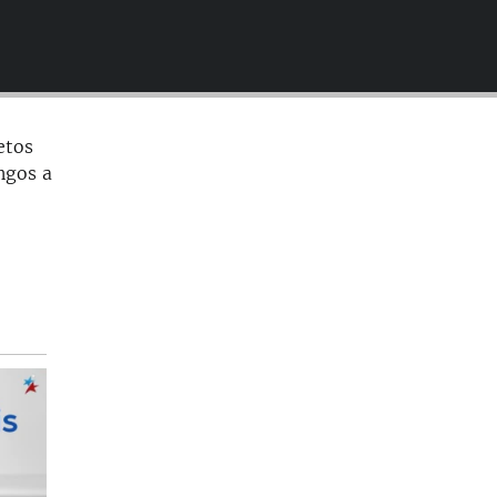
EMBED
etos
ngos a