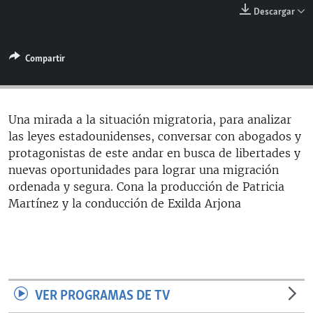
RADIO MARTÍ
Descargar
ESPECIALES
Compartir
MULTIMEDIA
ESPECIALES
EDITORIALES
LA REALIDAD DE LA VIVIENDA EN CUBA
SER VIEJO EN CUBA
Una mirada a la situación migratoria, para analizar
SÍGUENOS
las leyes estadounidenses, conversar con abogados y
KENTU-CUBANO
protagonistas de este andar en busca de libertades y
LOS SANTOS DE HIALEAH
nuevas oportunidades para lograr una migración
ordenada y segura. Cona la producción de Patricia
DESINFORMACIÓN RUSA EN AMÉRICA LATINA
Martínez y la conducción de Exilda Arjona
LA INVASIÓN DE RUSIA A UCRANIA
VER PROGRAMAS DE TV