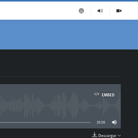
EMBED
able
25:59
Descargar