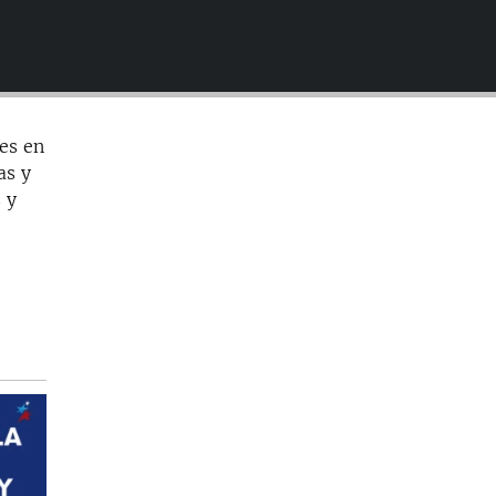
EMBED
les en
as y
 y