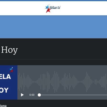
 Hoy
No media source currently avail
0:00
ntana