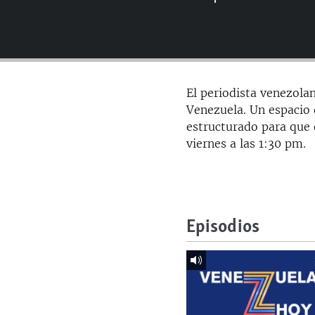
RADIO MARTÍ
ESPECIALES
MULTIMEDIA
ESPECIALES
EDITORIALES
LA REALIDAD DE LA VIVIENDA EN
El periodista venezolan
CUBA
Venezuela. Un espacio d
SER VIEJO EN CUBA
estructurado para que 
viernes a las 1:30 pm.
KENTU-CUBANO
LOS SANTOS DE HIALEAH
DESINFORMACIÓN RUSA EN
AMÉRICA LATINA
Episodios
LA INVASIÓN DE RUSIA A UCRANIA