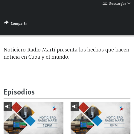
Descargar
RADIO MARTÍ
ESPECIALES
Compartir
MULTIMEDIA
ESPECIALES
EDITORIALES
LA REALIDAD DE LA VIVIENDA EN CUBA
SER VIEJO EN CUBA
Noticiero Radio Martí presenta los hechos que hacen
SÍGUENOS
noticia en Cuba y el mundo.
KENTU-CUBANO
LOS SANTOS DE HIALEAH
DESINFORMACIÓN RUSA EN AMÉRICA LATINA
Episodios
LA INVASIÓN DE RUSIA A UCRANIA