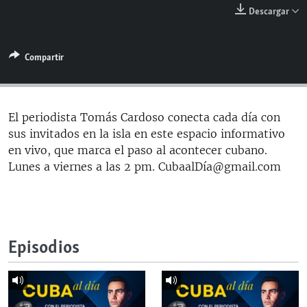
RADIO MARTÍ
Descargar
ESPECIALES
Compartir
MULTIMEDIA
ESPECIALES
EDITORIALES
LA REALIDAD DE LA VIVIENDA EN CUBA
SER VIEJO EN CUBA
El periodista Tomás Cardoso conecta cada día con
SÍGUENOS
sus invitados en la isla en este espacio informativo
KENTU-CUBANO
en vivo, que marca el paso al acontecer cubano.
LOS SANTOS DE HIALEAH
Lunes a viernes a las 2 pm. CubaalDía@gmail.com
DESINFORMACIÓN RUSA EN AMÉRICA LATINA
LA INVASIÓN DE RUSIA A UCRANIA
Episodios