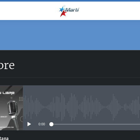
bre
No media source currently avail
0:00
ntana