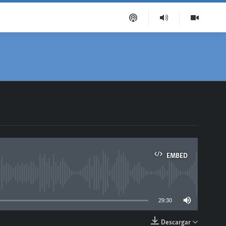
EMBED
able
29:30
Descargar