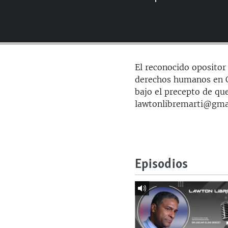
RADIO MARTÍ
ESPECIALES
MULTIMEDIA
ESPECIALES
EDITORIALES
LA REALIDAD DE LA VIVIENDA EN
El reconocido opositor 
CUBA
derechos humanos en Cu
SER VIEJO EN CUBA
bajo el precepto de que
lawtonlibremarti@gma
KENTU-CUBANO
LOS SANTOS DE HIALEAH
DESINFORMACIÓN RUSA EN
AMÉRICA LATINA
Episodios
LA INVASIÓN DE RUSIA A UCRANIA