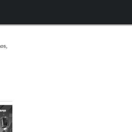
EMBED
nos,