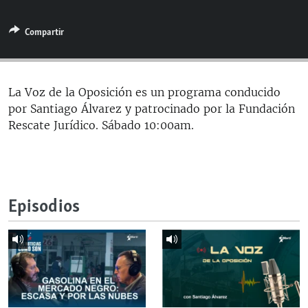
RADIO MARTÍ
Compartir
ESPECIALES
MULTIMEDIA
ESPECIALES
EDITORIALES
LA REALIDAD DE LA VIVIENDA EN CUBA
La Voz de la Oposición es un programa conducido
por Santiago Álvarez y patrocinado por la Fundación
SER VIEJO EN CUBA
SÍGUENOS
Rescate Jurídico. Sábado 10:00am.
KENTU-CUBANO
LOS SANTOS DE HIALEAH
DESINFORMACIÓN RUSA EN AMÉRICA LATINA
Episodios
LA INVASIÓN DE RUSIA A UCRANIA