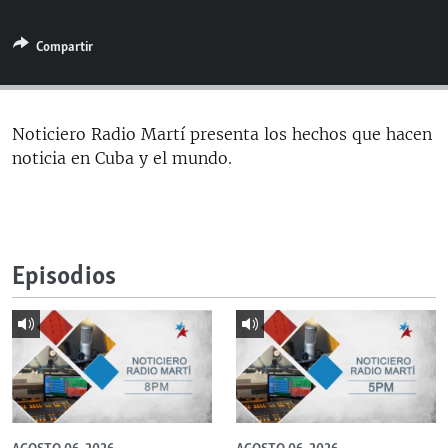
RADIO MARTÍ
Compartir
ESPECIALES
MULTIMEDIA
ESPECIALES
EDITORIALES
LA REALIDAD DE LA VIVIENDA EN CUBA
Noticiero Radio Martí presenta los hechos que hacen
noticia en Cuba y el mundo.
SER VIEJO EN CUBA
SÍGUENOS
KENTU-CUBANO
LOS SANTOS DE HIALEAH
Episodios
DESINFORMACIÓN RUSA EN AMÉRICA LATINA
LA INVASIÓN DE RUSIA A UCRANIA